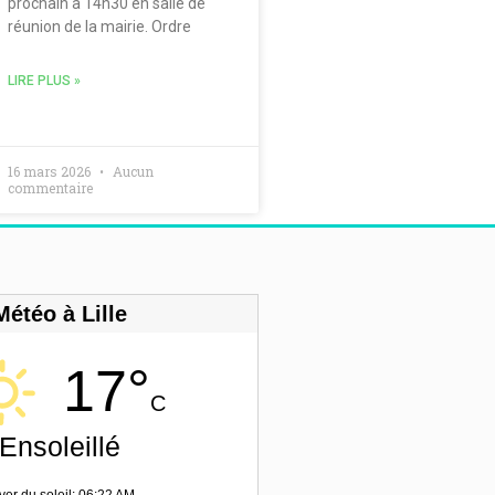
prochain à 14h30 en salle de
réunion de la mairie. Ordre
LIRE PLUS »
16 mars 2026
Aucun
commentaire
Météo à Lille
17°
C
Ensoleillé
ver du soleil: 06:22 AM