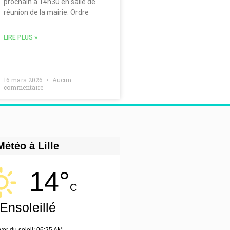
prochain à 14h30 en salle de
réunion de la mairie. Ordre
LIRE PLUS »
16 mars 2026
Aucun
commentaire
Météo à Lille
14°
C
Ensoleillé
ver du soleil: 06:25 AM