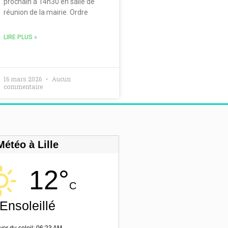
prochain à 14h30 en salle de
réunion de la mairie. Ordre
LIRE PLUS »
16 mars 2026
Aucun
commentaire
Météo à Lille
12°
C
Ensoleillé
ver du soleil: 06:23 AM