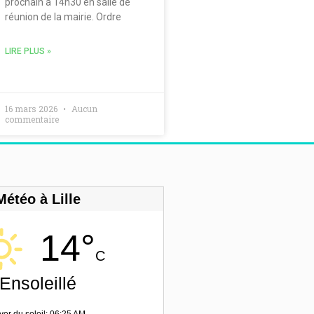
prochain à 14h30 en salle de
réunion de la mairie. Ordre
LIRE PLUS »
16 mars 2026
Aucun
commentaire
Météo à Lille
14°
C
Ensoleillé
ver du soleil: 06:25 AM