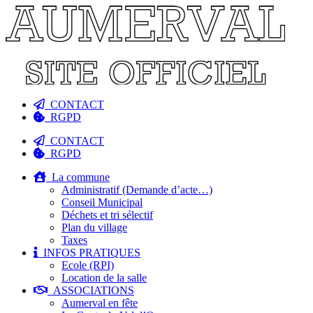
CONTACT
RGPD
CONTACT
RGPD
La commune
Administratif (Demande d’acte…)
Conseil Municipal
Déchets et tri sélectif
Plan du village
Taxes
INFOS PRATIQUES
Ecole (RPI)
Location de la salle
ASSOCIATIONS
Aumerval en fête